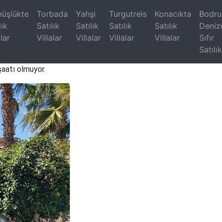
üşlükte
Torbada
Yahşi
Turgutreis
Konacıkta
Bodr
lık
Satılık
Satılık
Satılık
Satılık
Deniz
alar
Villalar
Villalar
Villalar
Villalar
Sıfır
Satılık
2 arsa içinde,deniz
nşaatı olmuyor.