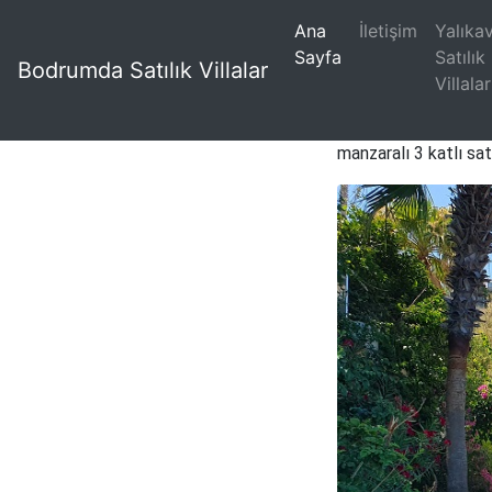
Ana
İletişim
Yalıka
Sayfa
Satılık
Bodrumda Satılık Villalar
Villalar
Bodrum Yalıkavak k
manzaralı 3 katlı sat