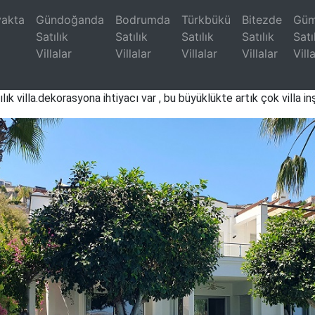
vakta
Gündoğanda
Bodrumda
Türkbükü
Bitezde
Güm
Satılık
Satılık
Satılık
Satılık
Satı
Villalar
Villalar
Villalar
Villalar
Vill
oyunda,kızılburun gökçebel,denize 150metre uzaklıkta,800m
ılık villa.dekorasyona ihtiyacı var , bu büyüklükte artık çok villa i