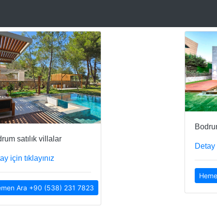
Bodrum
rum satılık villalar
Detay 
ay için tıklayınız
Heme
men Ara +90 (538) 231 7823