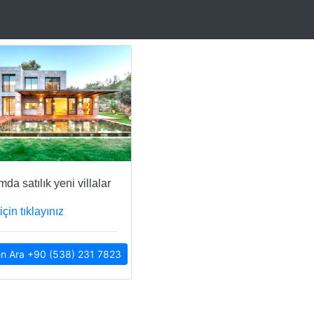
da satılık yeni villalar
için tıklayınız
n Ara +90 (538) 231 7823