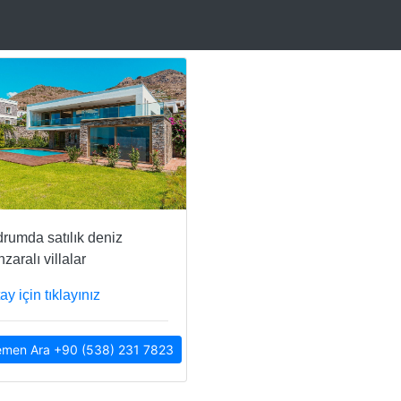
rumda satılık deniz
zaralı villalar
ay için tıklayınız
men Ara +90 (538) 231 7823